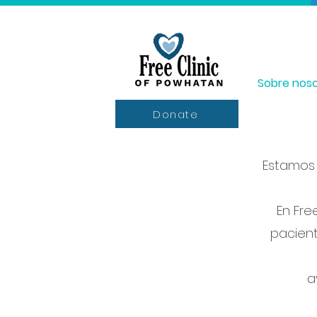
Sobre noso
Donate
Estamos 
En Fre
pacient
a