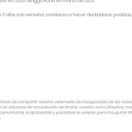
rió en 2320 Skaggs Road en marzo de 2021.
e 2 días a la semana, comienza a hacer dentaduras postizas,
antada de compartir nuestra ceremonia de inauguración de las nuevas
s de esfuerzos de recaudación de fondos, nuestra Junta Directiva, m
s comunitarios, simpatizantes y pacientes se unieron para inaugurar of
.