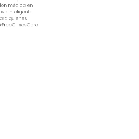
ción médica en
iva inteligente,
para quienes
#FreeClinicsCare