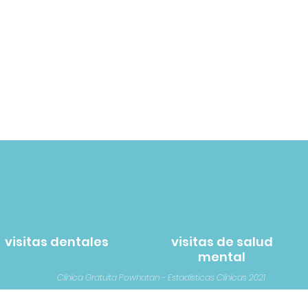
767
285
visitas dentales
visitas de salud
mental
Clínica Gratuita Powhatan - Estadísticas Clínicas 2021