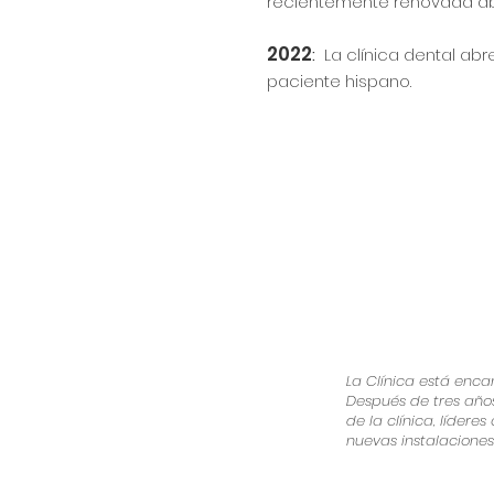
recientemente renovada ab
2022
:
La clínica dental abr
paciente hispano.
La Clínica está enc
Después de tres año
de la clínica, lídere
nuevas instalaciones