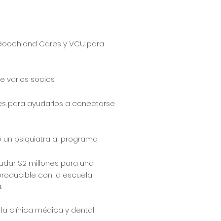
n Goochland Cares y VCU para
e varios socios.
tes para ayudarlos a conectarse
 un psiquiatra al programa.
udar $2 millones para una
producible con la escuela
a.
 la clínica médica y dental