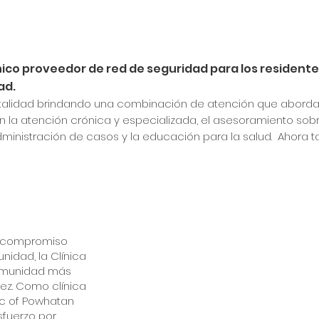
único proveedor de red de seguridad para los residente
ad.
otalidad brindando una combinación de atención que aborda
én la atención crónica y especializada, el asesoramiento so
administración de casos y la educación para la salud. Ahor
 compromiso
nidad, la Clínica
comunidad más
vez. Como clínica
nic of Powhatan
sfuerzo por